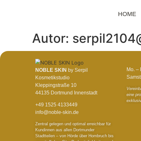
HOME
Autor:
serpil2104
Mo. – 
NOBLE SKIN
by Serpil
Samsta
Kosmetikstudio
Kleppingstraße 10
Vereinb
44135 Dortmund Innenstadt
eine pr
exklus
+49 1525 4133449
info@noble-skin.de
Zentral gelegen und optimal erreichbar für
Kundinnen aus allen Dortmunder
Stadtteilen – von Hörde über Hombruch bis